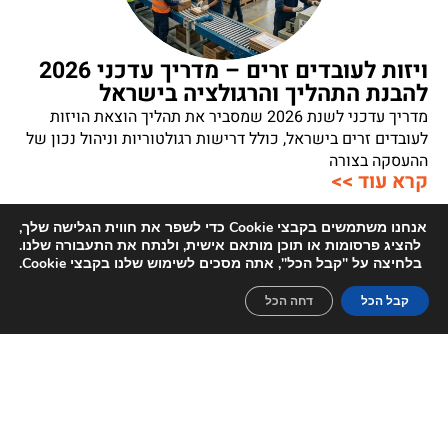
ויזות לעובדים זרים – מדריך עדכני 2026
להבנת התהליך והרגולציה בישראל
מדריך עדכני לשנת 2026 שמסביר את תהליך הוצאת הויזות
לעובדים זרים בישראל, כולל דרישות רגולטוריות וניהול נכון של
ההעסקה בצורה
קרא עוד >>
אנחנו משתמשים בקבצי Cookie כדי לשפר את חווית הגלישה שלך,
להציג פרסומות או תוכן מותאם אישית, ולנתח את התעבורה שלנו.
בלחיצה על "קבל הכל", אתה מסכים לשימוש שלנו בקבצי Cookie.
צרו קשר
מחפשים פתרונות כוח אדם מותאמים אישית?
קבל הכל
דחה הכל
אנחנו כאן בשבילכם!
טלפון: 03-5650890
דוא״לֹ: officeglobal@maof-group.co.il
השאירו פרטים ונחזור אליכם בהקדם